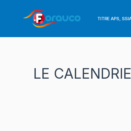
Aller
au
TITRE APS, SSI
contenu
LE CALENDRI