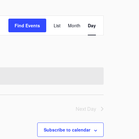
Event
Find Events
List
Month
Day
Views
Navigation
Next Day
Subscribe to calendar