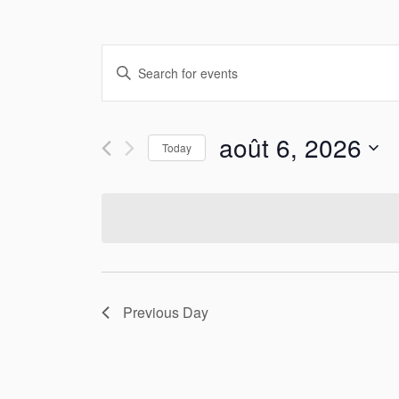
Events
Enter
Search
Keyword.
Search
and
août 6, 2026
for
Today
Views
Events
Select
by
date.
Navigation
Keyword.
Previous Day